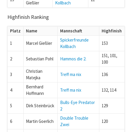
Gießler
Kollbach
Highfinish Ranking
Platz
Name
Mannschaft
Highfinish
Spickerfreunde
1
Marcel Gießler
153
Kollbach
151, 101,
2
Sebastian Pohl
Hammos die 2.
100
Christian
3
Treff ma nix
136
Matejka
Bernhard
4
Treff ma nix
132, 114
Hoffmann
Bulls-Eye Predator
5
Dirk Steinbrück
129
2
Double Trouble
6
Martin Goerlich
120
Zwei