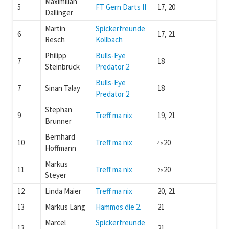
Maximilian
5
FT Gern Darts II
17, 20
Dallinger
Martin
Spickerfreunde
6
17, 21
Resch
Kollbach
Philipp
Bulls-Eye
7
18
Steinbrück
Predator 2
Bulls-Eye
7
Sinan Talay
18
Predator 2
Stephan
9
Treff ma nix
19, 21
Brunner
Bernhard
10
Treff ma nix
20
4×
Hoffmann
Markus
11
Treff ma nix
20
2×
Steyer
12
Linda Maier
Treff ma nix
20, 21
13
Markus Lang
Hammos die 2.
21
Marcel
Spickerfreunde
13
21