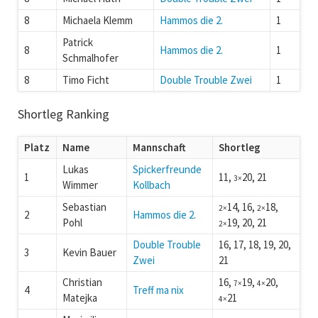
8
Michaela Klemm
Hammos die 2.
1
Patrick
8
Hammos die 2.
1
Schmalhofer
8
Timo Ficht
Double Trouble Zwei
1
Shortleg Ranking
Platz
Name
Mannschaft
Shortleg
Lukas
Spickerfreunde
1
11,
20, 21
3×
Wimmer
Kollbach
Sebastian
14, 16,
18,
2×
2×
2
Hammos die 2.
Pohl
19, 20, 21
2×
Double Trouble
16, 17, 18, 19, 20,
3
Kevin Bauer
Zwei
21
Christian
16,
19,
20,
7×
4×
4
Treff ma nix
Matejka
21
4×