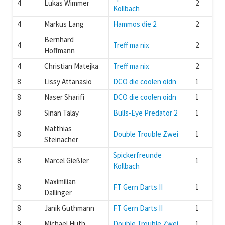
4
Lukas Wimmer
2
Kollbach
4
Markus Lang
Hammos die 2.
2
Bernhard
4
Treff ma nix
2
Hoffmann
4
Christian Matejka
Treff ma nix
2
8
Lissy Attanasio
DCO die coolen oidn
1
8
Naser Sharifi
DCO die coolen oidn
1
8
Sinan Talay
Bulls-Eye Predator 2
1
Matthias
8
Double Trouble Zwei
1
Steinacher
Spickerfreunde
8
Marcel Gießler
1
Kollbach
Maximilian
8
FT Gern Darts II
1
Dallinger
8
Janik Guthmann
FT Gern Darts II
1
8
Michael Huth
Double Trouble Zwei
1