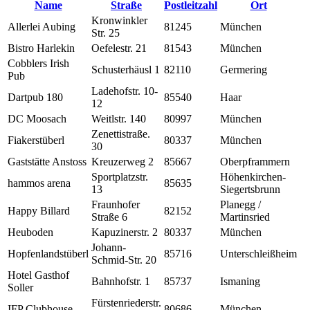
Name
Straße
Postleitzahl
Ort
Kronwinkler
Allerlei Aubing
81245
München
Str. 25
Bistro Harlekin
Oefelestr. 21
81543
München
Cobblers Irish
Schusterhäusl 1
82110
Germering
Pub
Ladehofstr. 10-
Dartpub 180
85540
Haar
12
DC Moosach
Weitlstr. 140
80997
München
Zenettistraße.
Fiakerstüberl
80337
München
30
Gaststätte Anstoss
Kreuzerweg 2
85667
Oberpframmern
Sportplatzstr.
Höhenkirchen-
hammos arena
85635
13
Siegertsbrunn
Fraunhofer
Planegg /
Happy Billard
82152
Straße 6
Martinsried
Heuboden
Kapuzinerstr. 2
80337
München
Johann-
Hopfenlandstüberl
85716
Unterschleißheim
Schmid-Str. 20
Hotel Gasthof
Bahnhofstr. 1
85737
Ismaning
Soller
Fürstenriederstr.
IFP Clubhouse
80686
München