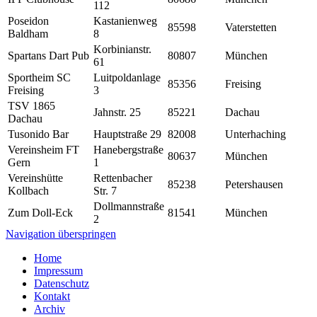
112
Poseidon
Kastanienweg
85598
Vaterstetten
Baldham
8
Korbinianstr.
Spartans Dart Pub
80807
München
61
Sportheim SC
Luitpoldanlage
85356
Freising
Freising
3
TSV 1865
Jahnstr. 25
85221
Dachau
Dachau
Tusonido Bar
Hauptstraße 29
82008
Unterhaching
Vereinsheim FT
Hanebergstraße
80637
München
Gern
1
Vereinshütte
Rettenbacher
85238
Petershausen
Kollbach
Str. 7
Dollmannstraße
Zum Doll-Eck
81541
München
2
Navigation überspringen
Home
Impressum
Datenschutz
Kontakt
Archiv