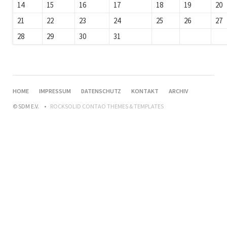
14
15
16
17
18
19
20
21
22
23
24
25
26
27
28
29
30
31
HOME
IMPRESSUM
DATENSCHUTZ
KONTAKT
ARCHIV
© SDM E.V.
ROCKSOLID CONTAO THEMES & TEMPLATES