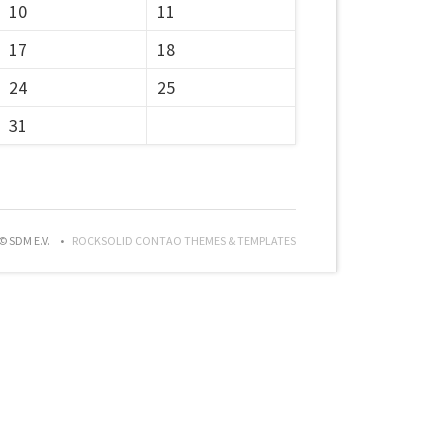
10
11
17
18
24
25
31
© SDM E.V.
ROCKSOLID CONTAO THEMES & TEMPLATES