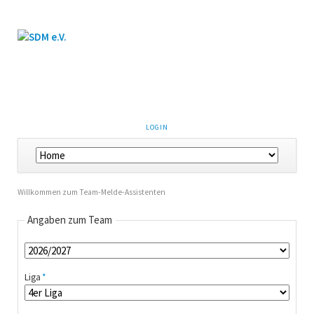
LOGIN
Willkommen zum Team-Melde-Assistenten
Angaben zum Team
Liga
*