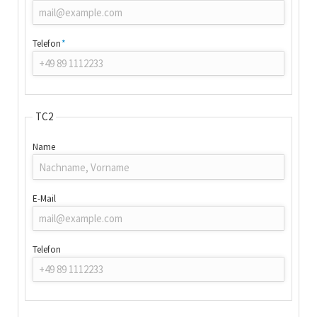
Telefon
*
TC2
Name
E-Mail
Telefon