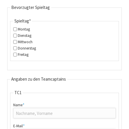
Bevorzugter Spieltag
Spieltag
*
Montag
Dienstag
Mittwoch
Donnerstag
Freitag
Angaben zu den Teamcaptains
TC1
Name
*
E-Mail
*