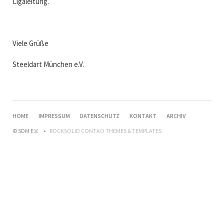
Ligaleitung.
Viele Grüße
Steeldart München e.V.
HOME
IMPRESSUM
DATENSCHUTZ
KONTAKT
ARCHIV
© SDM E.V.
ROCKSOLID CONTAO THEMES & TEMPLATES