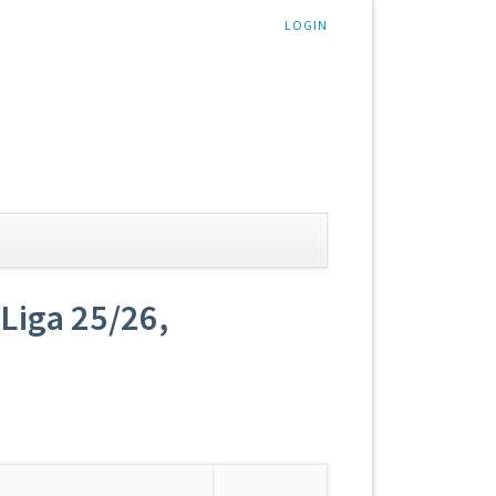
LOGIN
Liga 25/26,