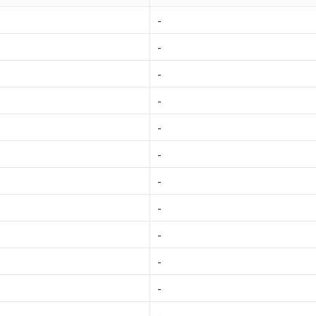
-
-
-
-
-
-
-
-
-
-
-
-