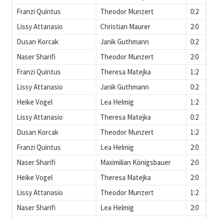
Franzi Quintus
Theodor Munzert
0:2
Lissy Attanasio
Christian Maurer
2:0
Dusan Korcak
Janik Guthmann
0:2
Naser Sharifi
Theodor Munzert
2:0
Franzi Quintus
Theresa Matejka
1:2
Lissy Attanasio
Janik Guthmann
0:2
Heike Vogel
Lea Helmig
1:2
Lissy Attanasio
Theresa Matejka
0:2
Dusan Korcak
Theodor Munzert
1:2
Franzi Quintus
Lea Helmig
2:0
Naser Sharifi
Maximilian Königsbauer
2:0
Heike Vogel
Theresa Matejka
2:0
Lissy Attanasio
Theodor Munzert
1:2
Naser Sharifi
Lea Helmig
2:0