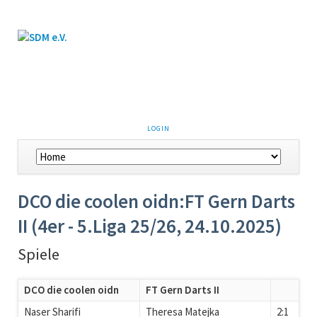
LOGIN
DCO die coolen oidn:FT Gern Darts
II (4er - 5.Liga 25/26, 24.10.2025)
Spiele
DCO die coolen oidn
FT Gern Darts II
Naser Sharifi
Theresa Matejka
2:1