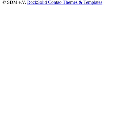
© SDM e.V.
RockSolid Contao Themes & Templates