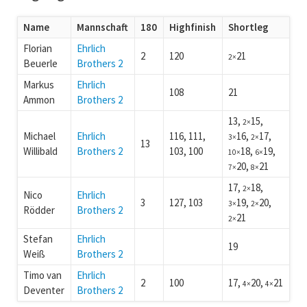
Name
Mannschaft
180
Highfinish
Shortleg
Florian
Ehrlich
2
120
21
2×
Beuerle
Brothers 2
Markus
Ehrlich
108
21
Ammon
Brothers 2
13,
15,
2×
Michael
Ehrlich
116, 111,
16,
17,
3×
2×
13
Willibald
Brothers 2
103, 100
18,
19,
10×
6×
20,
21
7×
8×
17,
18,
2×
Nico
Ehrlich
3
127, 103
19,
20,
3×
2×
Rödder
Brothers 2
21
2×
Stefan
Ehrlich
19
Weiß
Brothers 2
Timo van
Ehrlich
2
100
17,
20,
21
4×
4×
Deventer
Brothers 2