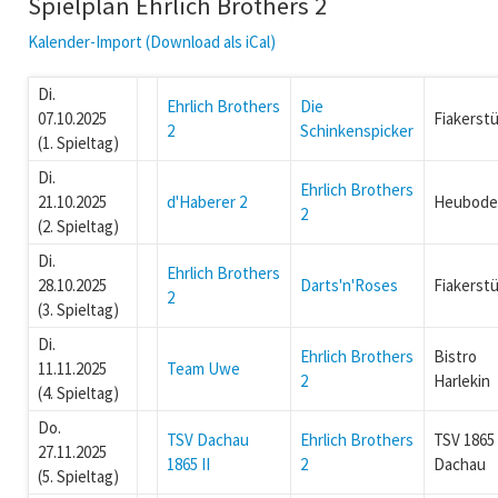
Spielplan Ehrlich Brothers 2
Kalender-Import (Download als iCal)
Di.
Ehrlich Brothers
Die
07.10.2025
Fiakerstü
2
Schinkenspicker
(1. Spieltag)
Di.
Ehrlich Brothers
21.10.2025
d'Haberer 2
Heubode
2
(2. Spieltag)
Di.
Ehrlich Brothers
28.10.2025
Darts'n'Roses
Fiakerstü
2
(3. Spieltag)
Di.
Ehrlich Brothers
Bistro
11.11.2025
Team Uwe
2
Harlekin
(4. Spieltag)
Do.
TSV Dachau
Ehrlich Brothers
TSV 1865
27.11.2025
1865 II
2
Dachau
(5. Spieltag)