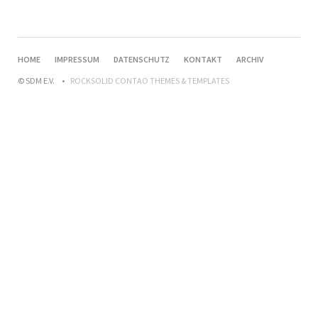
HOME
IMPRESSUM
DATENSCHUTZ
KONTAKT
ARCHIV
© SDM E.V.
ROCKSOLID CONTAO THEMES & TEMPLATES