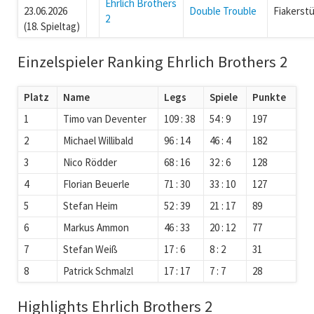
Ehrlich Brothers
23.06.2026
Double Trouble
Fiakerstü
2
(18. Spieltag)
Einzelspieler Ranking Ehrlich Brothers 2
Platz
Name
Legs
Spiele
Punkte
1
Timo van Deventer
109 : 38
54 : 9
197
2
Michael Willibald
96 : 14
46 : 4
182
3
Nico Rödder
68 : 16
32 : 6
128
4
Florian Beuerle
71 : 30
33 : 10
127
5
Stefan Heim
52 : 39
21 : 17
89
6
Markus Ammon
46 : 33
20 : 12
77
7
Stefan Weiß
17 : 6
8 : 2
31
8
Patrick Schmalzl
17 : 17
7 : 7
28
Highlights Ehrlich Brothers 2