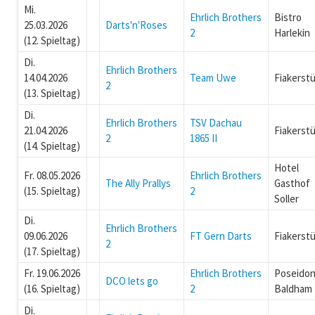
Mi.
Ehrlich Brothers
Bistro
25.03.2026
Darts'n'Roses
2
Harlekin
(12. Spieltag)
Di.
Ehrlich Brothers
14.04.2026
Team Uwe
Fiakerstü
2
(13. Spieltag)
Di.
Ehrlich Brothers
TSV Dachau
21.04.2026
Fiakerstü
2
1865 II
(14. Spieltag)
Hotel
Fr. 08.05.2026
Ehrlich Brothers
The Ally Prallys
Gasthof
(15. Spieltag)
2
Soller
Di.
Ehrlich Brothers
09.06.2026
FT Gern Darts
Fiakerstü
2
(17. Spieltag)
Fr. 19.06.2026
Ehrlich Brothers
Poseido
DCO lets go
(16. Spieltag)
2
Baldham
Di.