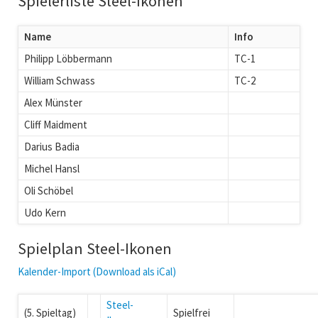
Spielerliste Steel-Ikonen
Name
Info
Philipp Löbbermann
TC-1
William Schwass
TC-2
Alex Münster
Cliff Maidment
Darius Badia
Michel Hansl
Oli Schöbel
Udo Kern
Spielplan Steel-Ikonen
Kalender-Import (Download als iCal)
Steel-
(5. Spieltag)
Spielfrei