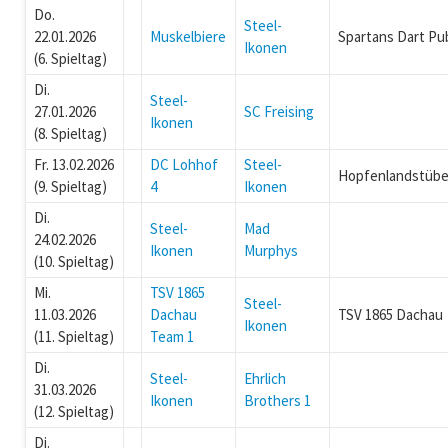
Do.
Steel-
22.01.2026
Muskelbiere
Spartans Dart Pu
Ikonen
(6. Spieltag)
Di.
Steel-
27.01.2026
SC Freising
Ikonen
(8. Spieltag)
Fr. 13.02.2026
DC Lohhof
Steel-
Hopfenlandstübe
(9. Spieltag)
4
Ikonen
Di.
Steel-
Mad
24.02.2026
Ikonen
Murphys
(10. Spieltag)
Mi.
TSV 1865
Steel-
11.03.2026
Dachau
TSV 1865 Dachau
Ikonen
(11. Spieltag)
Team 1
Di.
Steel-
Ehrlich
31.03.2026
Ikonen
Brothers 1
(12. Spieltag)
Di.