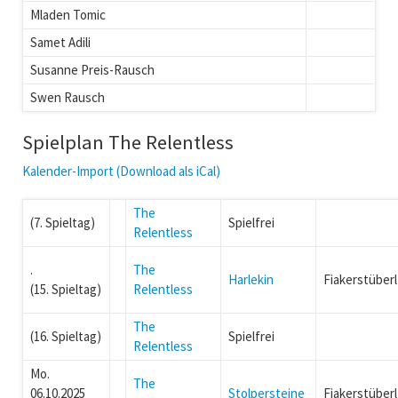
Mladen Tomic
Samet Adili
Susanne Preis-Rausch
Swen Rausch
Spielplan The Relentless
Kalender-Import (Download als iCal)
The
(7. Spieltag)
Spielfrei
Relentless
.
The
Harlekin
Fiakerstüberl
(15. Spieltag)
Relentless
The
(16. Spieltag)
Spielfrei
Relentless
Mo.
The
06.10.2025
Stolpersteine
Fiakerstüberl