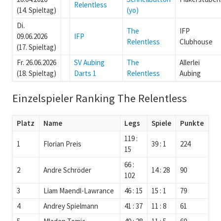
Relentless
(14. Spieltag)
(yo)
Di.
The
IFP
09.06.2026
IFP
Relentless
Clubhouse
(17. Spieltag)
Fr. 26.06.2026
SV Aubing
The
Allerlei
(18. Spieltag)
Darts 1
Relentless
Aubing
Einzelspieler Ranking The Relentless
Platz
Name
Legs
Spiele
Punkte
119 :
1
Florian Preis
39 : 1
224
15
66 :
2
Andre Schröder
14 : 28
90
102
3
Liam Maendl-Lawrance
46 : 15
15 : 1
79
4
Andrey Spielmann
41 : 37
11 : 8
61