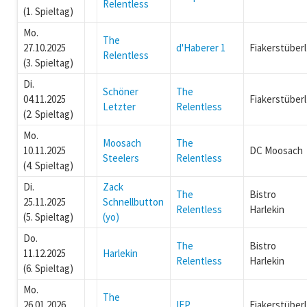
Relentless
(1. Spieltag)
Mo.
The
27.10.2025
d'Haberer 1
Fiakerstüberl
Relentless
(3. Spieltag)
Di.
Schöner
The
04.11.2025
Fiakerstüberl
Letzter
Relentless
(2. Spieltag)
Mo.
Moosach
The
10.11.2025
DC Moosach
Steelers
Relentless
(4. Spieltag)
Di.
Zack
The
Bistro
25.11.2025
Schnellbutton
Relentless
Harlekin
(5. Spieltag)
(yo)
Do.
The
Bistro
11.12.2025
Harlekin
Relentless
Harlekin
(6. Spieltag)
Mo.
The
26.01.2026
IFP
Fiakerstüberl