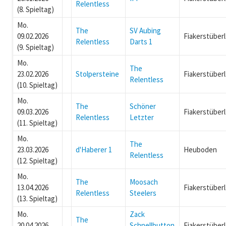
Relentless
(8. Spieltag)
Mo.
The
SV Aubing
09.02.2026
Fiakerstüberl
Relentless
Darts 1
(9. Spieltag)
Mo.
The
23.02.2026
Stolpersteine
Fiakerstüberl
Relentless
(10. Spieltag)
Mo.
The
Schöner
09.03.2026
Fiakerstüberl
Relentless
Letzter
(11. Spieltag)
Mo.
The
23.03.2026
d'Haberer 1
Heuboden
Relentless
(12. Spieltag)
Mo.
The
Moosach
13.04.2026
Fiakerstüberl
Relentless
Steelers
(13. Spieltag)
Mo.
Zack
The
20.04.2026
Schnellbutton
Fiakerstüberl