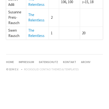
106, 100
15, 18
2×
Adili
Relentless
Susanne
The
Preis-
2
Relentless
Rausch
Swen
The
1
20
Rausch
Relentless
HOME
IMPRESSUM
DATENSCHUTZ
KONTAKT
ARCHIV
© SDM E.V.
ROCKSOLID CONTAO THEMES & TEMPLATES