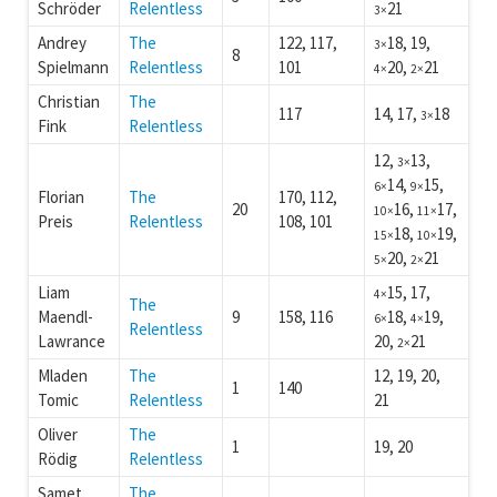
Schröder
Relentless
21
3×
Andrey
The
122, 117,
18, 19,
3×
8
Spielmann
Relentless
101
20,
21
4×
2×
Christian
The
117
14, 17,
18
3×
Fink
Relentless
12,
13,
3×
14,
15,
6×
9×
Florian
The
170, 112,
20
16,
17,
10×
11×
Preis
Relentless
108, 101
18,
19,
15×
10×
20,
21
5×
2×
Liam
15, 17,
4×
The
Maendl-
9
158, 116
18,
19,
6×
4×
Relentless
Lawrance
20,
21
2×
Mladen
The
12, 19, 20,
1
140
Tomic
Relentless
21
Oliver
The
1
19, 20
Rödig
Relentless
Samet
The