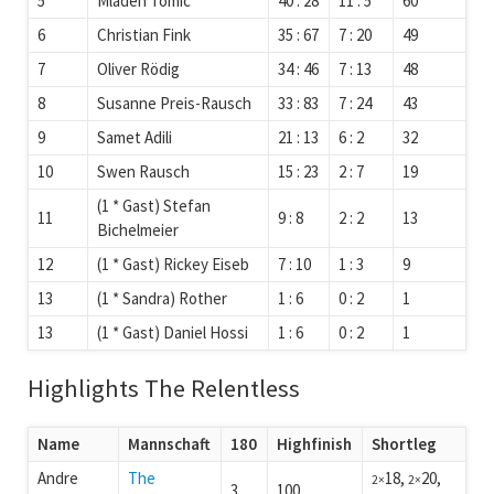
5
Mladen Tomic
40 : 28
11 : 5
60
6
Christian Fink
35 : 67
7 : 20
49
7
Oliver Rödig
34 : 46
7 : 13
48
8
Susanne Preis-Rausch
33 : 83
7 : 24
43
9
Samet Adili
21 : 13
6 : 2
32
10
Swen Rausch
15 : 23
2 : 7
19
(1 * Gast) Stefan
11
9 : 8
2 : 2
13
Bichelmeier
12
(1 * Gast) Rickey Eiseb
7 : 10
1 : 3
9
13
(1 * Sandra) Rother
1 : 6
0 : 2
1
13
(1 * Gast) Daniel Hossi
1 : 6
0 : 2
1
Highlights The Relentless
Name
Mannschaft
180
Highfinish
Shortleg
Andre
The
18,
20,
2×
2×
3
100