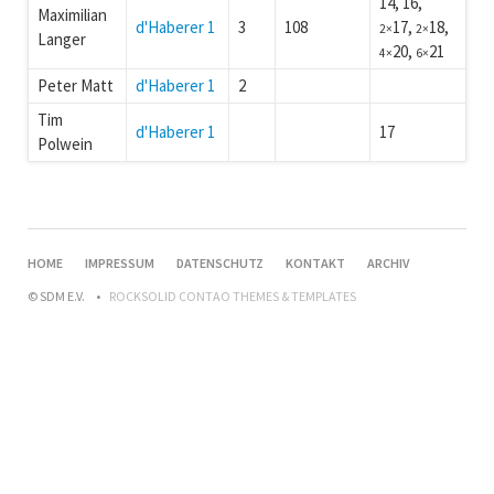
14, 16,
Maximilian
d'Haberer 1
3
108
17,
18,
2×
2×
Langer
20,
21
4×
6×
Peter Matt
d'Haberer 1
2
Tim
d'Haberer 1
17
Polwein
HOME
IMPRESSUM
DATENSCHUTZ
KONTAKT
ARCHIV
© SDM E.V.
ROCKSOLID CONTAO THEMES & TEMPLATES