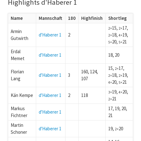
Highlights d'Haberer 1
Name
Mannschaft
180
Highfinish
Shortleg
15,
17,
2×
2×
Armin
d'Haberer 1
2
18,
19,
2×
4×
Gutwirth
20,
21
5×
5×
Erdal
d'Haberer 1
18, 20
Memet
15,
17,
2×
Florian
160, 124,
d'Haberer 1
3
18,
19,
2×
2×
Lang
107
20,
21
4×
5×
19,
20,
3×
4×
Kán Kempe
d'Haberer 1
2
118
21
2×
Markus
17, 19, 20,
d'Haberer 1
Fichtner
21
Martin
d'Haberer 1
19,
20
2×
Schoner