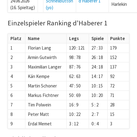
24.06.2026
Schnellbutton
d'Haberer 1
Harlekin
(16. Spieltag)
(yo)
Einzelspieler Ranking d'Haberer 1
Platz
Name
Legs
Spiele
Punkte
1
Florian Lang
120 : 121
27 : 33
179
2
Armin Gutwirth
98 : 78
26 : 18
152
3
Maximilian Langer
87 : 76
24 : 18
137
4
Kán Kempe
62 : 63
14 : 17
92
5
Martin Schoner
47 : 50
10 : 15
72
6
Markus Fichtner
50 : 69
10 : 20
71
7
Tim Polwein
16 : 9
5 : 2
28
8
Peter Matt
10 : 22
2 : 7
15
9
Erdal Memet
3 : 12
0 : 4
3