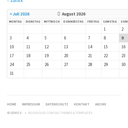
Zurück
< Juli 2026
August 2026
MONTAG
DIENSTAG
MITTWOCH
DONNERSTAG
FREITAG
SAMSTAG
SON
1
2
3
4
5
6
7
8
9
10
11
12
13
14
15
16
17
18
19
20
21
22
23
24
25
26
27
28
29
30
31
HOME
IMPRESSUM
DATENSCHUTZ
KONTAKT
ARCHIV
© SDM E.V.
ROCKSOLID CONTAO THEMES & TEMPLATES