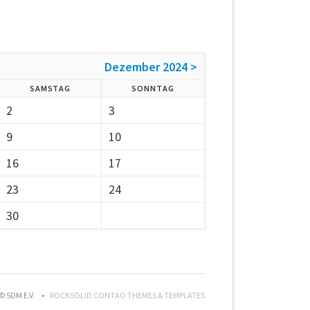
Dezember 2024 >
SAMSTAG
SONNTAG
2
3
9
10
16
17
23
24
30
© SDM E.V.
ROCKSOLID CONTAO THEMES & TEMPLATES