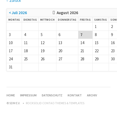
Zurück
< Juli 2026
August 2026
MONTAG
DIENSTAG
MITTWOCH
DONNERSTAG
FREITAG
SAMSTAG
SON
1
2
3
4
5
6
7
8
9
10
11
12
13
14
15
16
17
18
19
20
21
22
23
24
25
26
27
28
29
30
31
HOME
IMPRESSUM
DATENSCHUTZ
KONTAKT
ARCHIV
© SDM E.V.
ROCKSOLID CONTAO THEMES & TEMPLATES