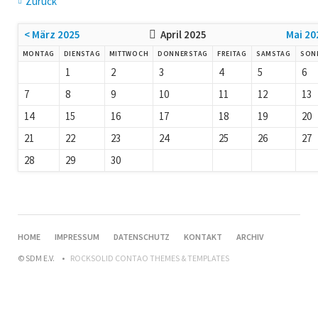
Zurück
< März 2025
April 2025
Mai 20
MONTAG
DIENSTAG
MITTWOCH
DONNERSTAG
FREITAG
SAMSTAG
SON
1
2
3
4
5
6
7
8
9
10
11
12
13
14
15
16
17
18
19
20
21
22
23
24
25
26
27
28
29
30
HOME
IMPRESSUM
DATENSCHUTZ
KONTAKT
ARCHIV
© SDM E.V.
ROCKSOLID CONTAO THEMES & TEMPLATES