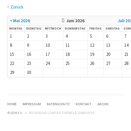
Zurück
< Mai 2026
Juni 2026
Juli 20
MONTAG
DIENSTAG
MITTWOCH
DONNERSTAG
FREITAG
SAMSTAG
SON
1
2
3
4
5
6
7
8
9
10
11
12
13
14
15
16
17
18
19
20
21
22
23
24
25
26
27
28
29
30
HOME
IMPRESSUM
DATENSCHUTZ
KONTAKT
ARCHIV
© SDM E.V.
ROCKSOLID CONTAO THEMES & TEMPLATES